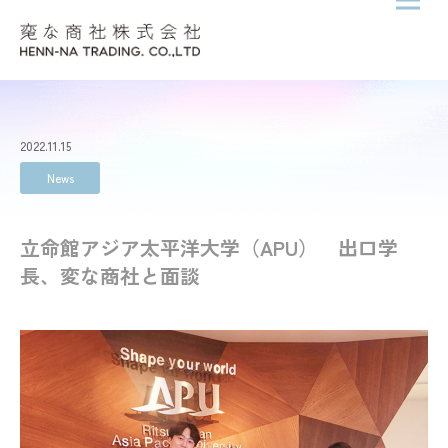
メニ
Skip to content
2022.11.15
News
立命館アジア太平洋大学（APU） 出口学
長、変な商社と面談